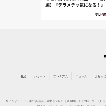
編）『デラメチャ気になる！』
番組
ショート
プレミアム
ニュース
よみも
©「かよチュー」実行委員会｜©中京テレビ｜© CBC TELEVISION 