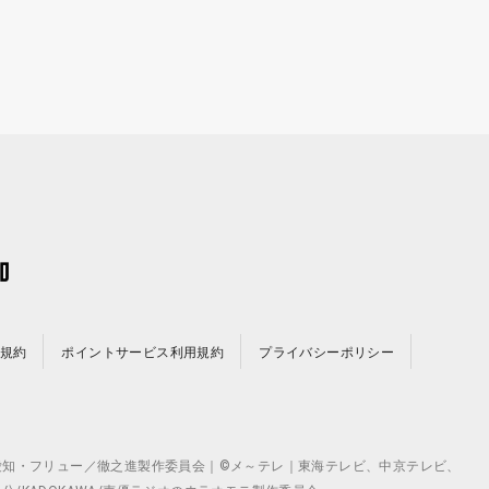
規約
ポイントサービス利用規約
プライバシーポリシー
©テレビ愛知・フリュー／徹之進製作委員会｜©メ～テレ｜東海テレビ、中京テレビ、