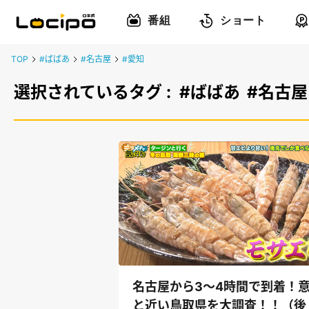
番組
ショート
TOP
#ばばあ
#名古屋
#愛知
選択されているタグ :
#ばばあ
#名古屋
名古屋から3～4時間で到着！
と近い鳥取県を大調査！！（後