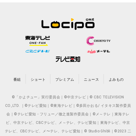
番組
ショート
プレミアム
ニュース
よみもの
©「かよチュー」実行委員会｜©中京テレビ｜© CBC TELEVISION
CO.,LTD. ｜©テレビ愛知｜©東海テレビ｜©多田かおる/ イタキス製作委員
会｜©テレビ愛知・フリュー／徹之進製作委員会｜©メ～テレ｜東海テレ
ビ、中京テレビ、CBCテレビ、メ～テレ、テレビ愛知｜東海テレビ、中京
テレビ、CBCテレビ、メ〜テレ、テレビ愛知｜© Studio Ghibli｜©2023 二