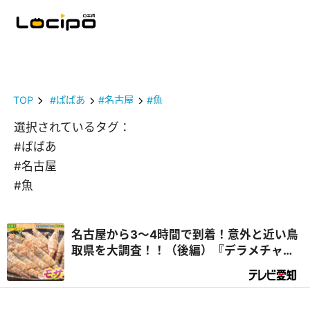
TOP
#ばばあ
#名古屋
#魚
選択されているタグ：
#ばばあ
#名古屋
#魚
名古屋から3～4時間で到着！意外と近い鳥
取県を大調査！！（後編）『デラメチャ気
になる！』