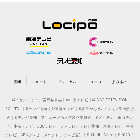
番組
ショート
プレミアム
ニュース
よみもの
©「かよチュー」実行委員会｜©中京テレビ｜© CBC TELEVISION
CO.,LTD. ｜©テレビ愛知｜©東海テレビ｜©多田かおる/ イタキス製作委員
会｜©テレビ愛知・フリュー／徹之進製作委員会｜©メ～テレ｜東海テレ
ビ、中京テレビ、CBCテレビ、メ～テレ、テレビ愛知｜東海テレビ、中京
テレビ、CBCテレビ、メ〜テレ、テレビ愛知｜© Studio Ghibli｜©2023 二