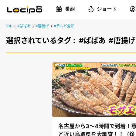
番組
ショート
TOP
#ばばあ
#唐揚げ
#テレビ愛知
選択されているタグ :
#ばばあ
#唐揚げ
名古屋から3～4時間で到着！
と近い鳥取県を大調査！！（後