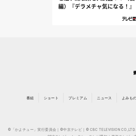
編）『デラメチャ気になる！』
番組
ショート
プレミアム
ニュース
よみも
©「かよチュー」実行委員会｜©中京テレビ｜© CBC TELEVISION 