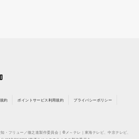
規約
ポイントサービス利用規約
プライバシーポリシー
©テレビ愛知・フリュー／徹之進製作委員会｜©メ～テレ｜東海テレビ、中京テレビ、