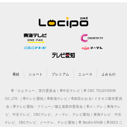
番組
ショート
プレミアム
ニュース
よみもの
©「かよチュー」実行委員会｜©中京テレビ｜© CBC TELEVISION
CO.,LTD. ｜©テレビ愛知｜©東海テレビ｜©多田かおる/ イタキス製作委員
会｜©テレビ愛知・フリュー／徹之進製作委員会｜©メ～テレ｜東海テレ
ビ、中京テレビ、CBCテレビ、メ～テレ、テレビ愛知｜東海テレビ、中京
テレビ、CBCテレビ、メ〜テレ、テレビ愛知｜© Studio Ghibli｜©2023 二