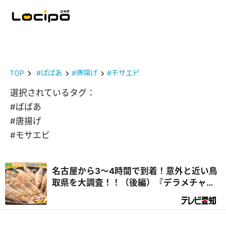
TOP
#ばばあ
#唐揚げ
#モサエビ
選択されているタグ：
#ばばあ
#唐揚げ
#モサエビ
名古屋から3～4時間で到着！意外と近い鳥
取県を大調査！！（後編）『デラメチャ気
になる！』