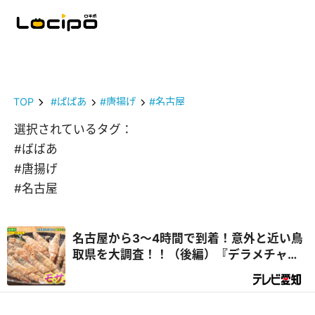
TOP
#ばばあ
#唐揚げ
#名古屋
選択されているタグ：
#ばばあ
#唐揚げ
#名古屋
名古屋から3～4時間で到着！意外と近い鳥
取県を大調査！！（後編）『デラメチャ気
になる！』