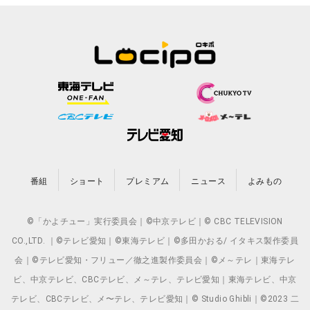
番組
ショート
プレミアム
ニュース
よみもの
©「かよチュー」実行委員会｜©中京テレビ｜© CBC TELEVISION
CO.,LTD. ｜©テレビ愛知｜©東海テレビ｜©多田かおる/ イタキス製作委員
会｜©テレビ愛知・フリュー／徹之進製作委員会｜©メ～テレ｜東海テレ
ビ、中京テレビ、CBCテレビ、メ～テレ、テレビ愛知｜東海テレビ、中京
テレビ、CBCテレビ、メ〜テレ、テレビ愛知｜© Studio Ghibli｜©2023 二