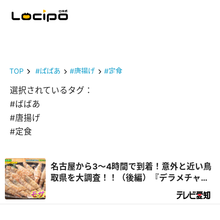
TOP
#ばばあ
#唐揚げ
#定食
選択されているタグ：
#ばばあ
#唐揚げ
#定食
名古屋から3～4時間で到着！意外と近い鳥
取県を大調査！！（後編）『デラメチャ気
になる！』