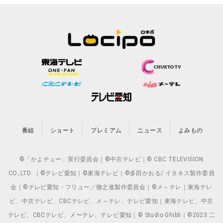
番組
ショート
プレミアム
ニュース
よみもの
©「かよチュー」実行委員会｜©中京テレビ｜© CBC TELEVISION
CO.,LTD. ｜©テレビ愛知｜©東海テレビ｜©多田かおる/ イタキス製作委員
会｜©テレビ愛知・フリュー／徹之進製作委員会｜©メ～テレ｜東海テレ
ビ、中京テレビ、CBCテレビ、メ～テレ、テレビ愛知｜東海テレビ、中京
テレビ、CBCテレビ、メ〜テレ、テレビ愛知｜© Studio Ghibli｜©2023 二