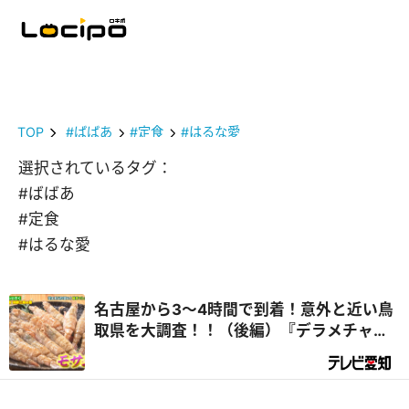
TOP
#ばばあ
#定食
#はるな愛
選択されているタグ：
#ばばあ
#定食
#はるな愛
名古屋から3～4時間で到着！意外と近い鳥
取県を大調査！！（後編）『デラメチャ気
になる！』