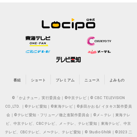
番組
ショート
プレミアム
ニュース
よみもの
©「かよチュー」実行委員会｜©中京テレビ｜© CBC TELEVISION
CO.,LTD. ｜©テレビ愛知｜©東海テレビ｜©多田かおる/ イタキス製作委員
会｜©テレビ愛知・フリュー／徹之進製作委員会｜©メ～テレ｜東海テレ
ビ、中京テレビ、CBCテレビ、メ～テレ、テレビ愛知｜東海テレビ、中京
テレビ、CBCテレビ、メ〜テレ、テレビ愛知｜© Studio Ghibli｜©2023 二