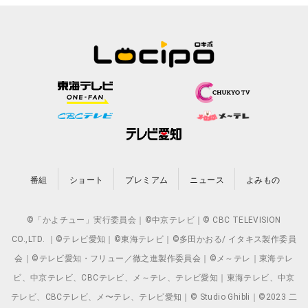
番組
ショート
プレミアム
ニュース
よみもの
©「かよチュー」実行委員会｜©中京テレビ｜© CBC TELEVISION
CO.,LTD. ｜©テレビ愛知｜©東海テレビ｜©多田かおる/ イタキス製作委員
会｜©テレビ愛知・フリュー／徹之進製作委員会｜©メ～テレ｜東海テレ
ビ、中京テレビ、CBCテレビ、メ～テレ、テレビ愛知｜東海テレビ、中京
テレビ、CBCテレビ、メ〜テレ、テレビ愛知｜© Studio Ghibli｜©2023 二