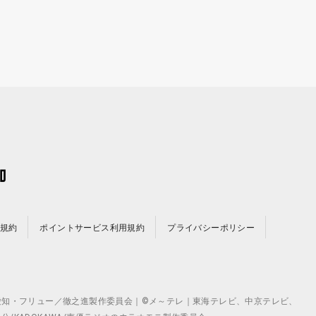
規約
ポイントサービス利用規約
プライバシーポリシー
©テレビ愛知・フリュー／徹之進製作委員会｜©メ～テレ｜東海テレビ、中京テレビ、