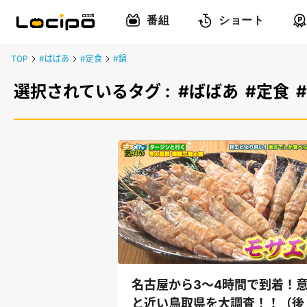
番組
ショート
TOP
#ばばあ
#定食
#鍋
選択されているタグ :
#ばばあ
#定食
名古屋から3～4時間で到着！
と近い鳥取県を大調査！！（後