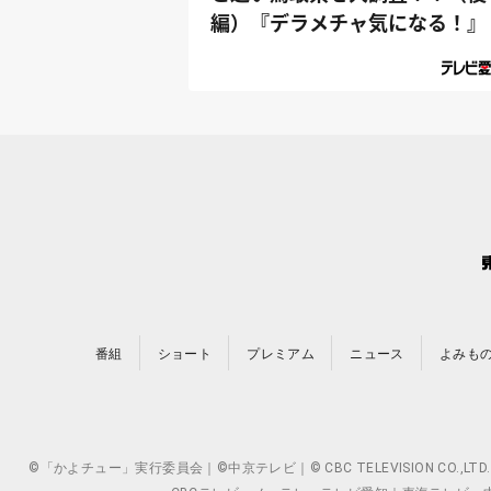
編）『デラメチャ気になる！』
番組
ショート
プレミアム
ニュース
よみも
©「かよチュー」実行委員会｜©中京テレビ｜© CBC TELEVISION 