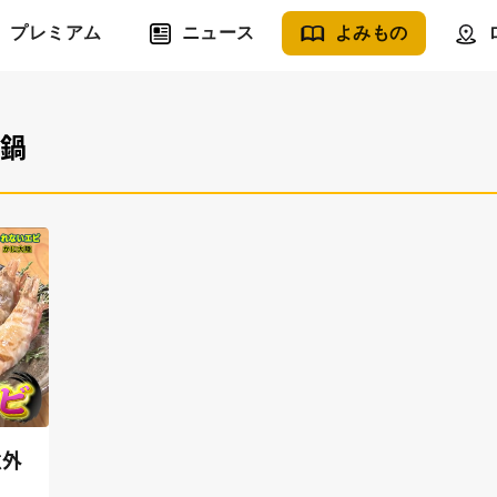
プレミアム
ニュース
よみもの
#鍋
意外