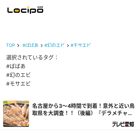
TOP
#ばばあ
#幻のエビ
#モサエビ
選択されているタグ：
#ばばあ
#幻のエビ
#モサエビ
名古屋から3～4時間で到着！意外と近い鳥
取県を大調査！！（後編）『デラメチャ気
になる！』