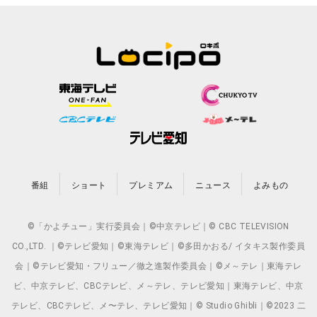
番組
ショート
プレミアム
ニュース
よみもの
©「かよチュー」実行委員会｜©中京テレビ｜© CBC TELEVISION
CO.,LTD. ｜©テレビ愛知｜©東海テレビ｜©多田かおる/ イタキス製作委員
会｜©テレビ愛知・フリュー／徹之進製作委員会｜©メ～テレ｜東海テレ
ビ、中京テレビ、CBCテレビ、メ～テレ、テレビ愛知｜東海テレビ、中京
テレビ、CBCテレビ、メ〜テレ、テレビ愛知｜© Studio Ghibli｜©2023 二