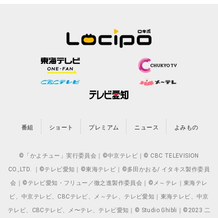
番組
ショート
プレミアム
ニュース
よみもの
©「かよチュー」実行委員会｜©中京テレビ｜© CBC TELEVISION
CO.,LTD. ｜©テレビ愛知｜©東海テレビ｜©多田かおる/ イタキス製作委員
会｜©テレビ愛知・フリュー／徹之進製作委員会｜©メ～テレ｜東海テレ
ビ、中京テレビ、CBCテレビ、メ～テレ、テレビ愛知｜東海テレビ、中京
テレビ、CBCテレビ、メ〜テレ、テレビ愛知｜© Studio Ghibli｜©2023 二