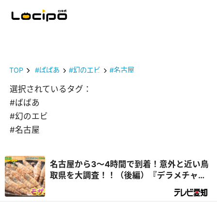
TOP
#ばばあ
#幻のエビ
#名古屋
選択されているタグ：
#ばばあ
#幻のエビ
#名古屋
名古屋から3～4時間で到着！意外と近い鳥
取県を大調査！！（後編）『デラメチャ気
になる！』