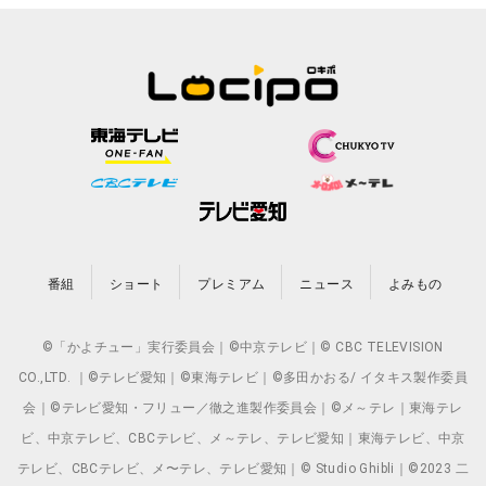
番組
ショート
プレミアム
ニュース
よみもの
©「かよチュー」実行委員会｜©中京テレビ｜© CBC TELEVISION
CO.,LTD. ｜©テレビ愛知｜©東海テレビ｜©多田かおる/ イタキス製作委員
会｜©テレビ愛知・フリュー／徹之進製作委員会｜©メ～テレ｜東海テレ
ビ、中京テレビ、CBCテレビ、メ～テレ、テレビ愛知｜東海テレビ、中京
テレビ、CBCテレビ、メ〜テレ、テレビ愛知｜© Studio Ghibli｜©2023 二