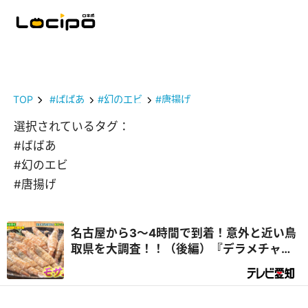
TOP
#ばばあ
#幻のエビ
#唐揚げ
選択されているタグ：
#ばばあ
#幻のエビ
#唐揚げ
名古屋から3～4時間で到着！意外と近い鳥
取県を大調査！！（後編）『デラメチャ気
になる！』