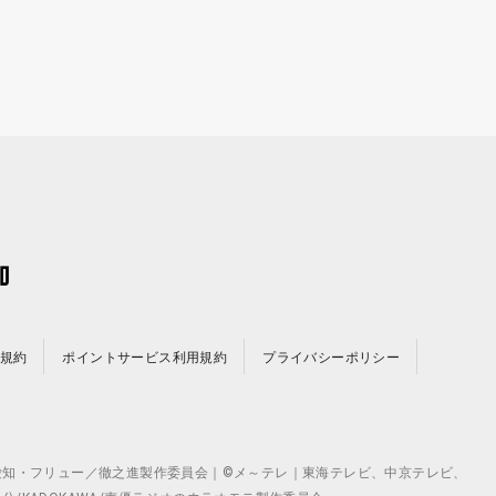
規約
ポイントサービス利用規約
プライバシーポリシー
©テレビ愛知・フリュー／徹之進製作委員会｜©メ～テレ｜東海テレビ、中京テレビ、