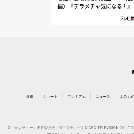
編）『デラメチャ気になる！』
番組
ショート
プレミアム
ニュース
よみも
©「かよチュー」実行委員会｜©中京テレビ｜© CBC TELEVISION 