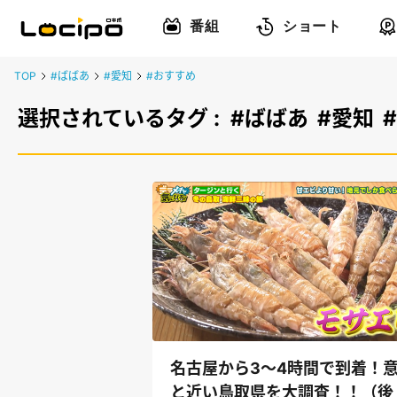
番組
ショート
TOP
#ばばあ
#愛知
#おすすめ
選択されているタグ :
#ばばあ
#愛知
名古屋から3～4時間で到着！
と近い鳥取県を大調査！！（後