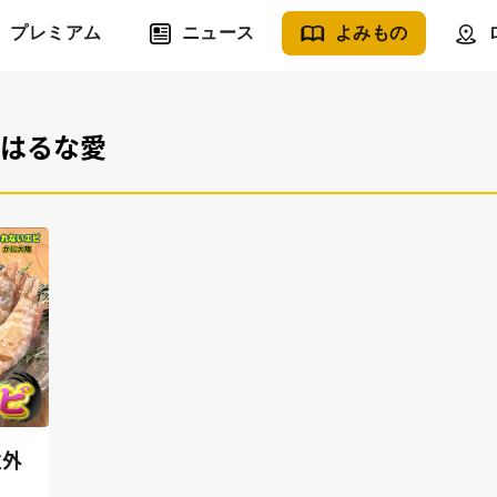
プレミアム
ニュース
よみもの
#はるな愛
意外