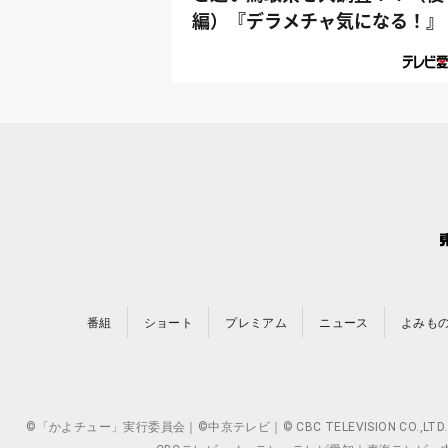
編）『デラメチャ気になる！』
番組
ショート
プレミアム
ニュース
よみも
©「かよチュー」実行委員会｜©中京テレビ｜© CBC TELEVISION 