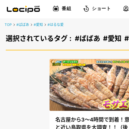
番組
ショート
TOP
#ばばあ
#愛知
#はるな愛
選択されているタグ :
#ばばあ
#愛知
名古屋から3～4時間で到着！
と近い鳥取県を大調査！！（後