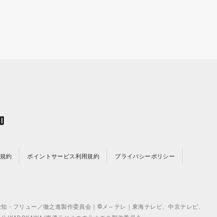
規約
ポイントサービス利用規約
プライバシーポリシー
©テレビ愛知・フリュー／徹之進製作委員会｜©メ～テレ｜東海テレビ、中京テレビ、