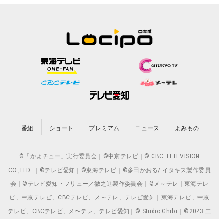
番組
ショート
プレミアム
ニュース
よみもの
©「かよチュー」実行委員会｜©中京テレビ｜© CBC TELEVISION
CO.,LTD. ｜©テレビ愛知｜©東海テレビ｜©多田かおる/ イタキス製作委員
会｜©テレビ愛知・フリュー／徹之進製作委員会｜©メ～テレ｜東海テレ
ビ、中京テレビ、CBCテレビ、メ～テレ、テレビ愛知｜東海テレビ、中京
テレビ、CBCテレビ、メ〜テレ、テレビ愛知｜© Studio Ghibli｜©2023 二