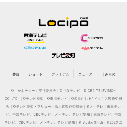
番組
ショート
プレミアム
ニュース
よみもの
©「かよチュー」実行委員会｜©中京テレビ｜© CBC TELEVISION
CO.,LTD. ｜©テレビ愛知｜©東海テレビ｜©多田かおる/ イタキス製作委員
会｜©テレビ愛知・フリュー／徹之進製作委員会｜©メ～テレ｜東海テレ
ビ、中京テレビ、CBCテレビ、メ～テレ、テレビ愛知｜東海テレビ、中京
テレビ、CBCテレビ、メ〜テレ、テレビ愛知｜© Studio Ghibli｜©2023 二