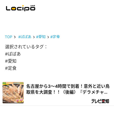
TOP
#ばばあ
#愛知
#定食
選択されているタグ：
#ばばあ
#愛知
#定食
名古屋から3～4時間で到着！意外と近い鳥
取県を大調査！！（後編）『デラメチャ気
になる！』