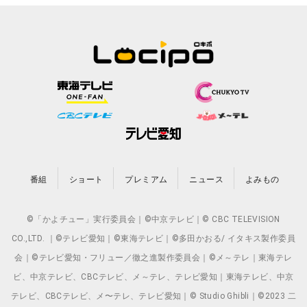
番組
ショート
プレミアム
ニュース
よみもの
©「かよチュー」実行委員会｜©中京テレビ｜© CBC TELEVISION
CO.,LTD. ｜©テレビ愛知｜©東海テレビ｜©多田かおる/ イタキス製作委員
会｜©テレビ愛知・フリュー／徹之進製作委員会｜©メ～テレ｜東海テレ
ビ、中京テレビ、CBCテレビ、メ～テレ、テレビ愛知｜東海テレビ、中京
テレビ、CBCテレビ、メ〜テレ、テレビ愛知｜© Studio Ghibli｜©2023 二