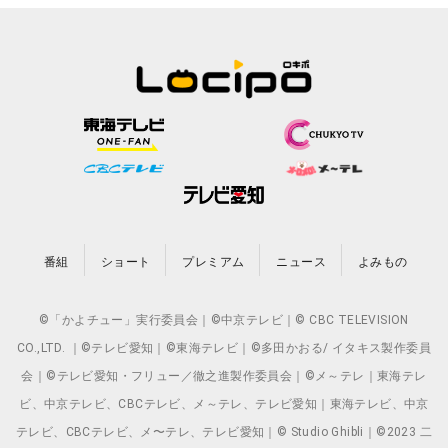
番組
ショート
プレミアム
ニュース
よみもの
©「かよチュー」実行委員会｜©中京テレビ｜© CBC TELEVISION
CO.,LTD. ｜©テレビ愛知｜©東海テレビ｜©多田かおる/ イタキス製作委員
会｜©テレビ愛知・フリュー／徹之進製作委員会｜©メ～テレ｜東海テレ
ビ、中京テレビ、CBCテレビ、メ～テレ、テレビ愛知｜東海テレビ、中京
テレビ、CBCテレビ、メ〜テレ、テレビ愛知｜© Studio Ghibli｜©2023 二