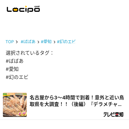
TOP
#ばばあ
#愛知
#幻のエビ
選択されているタグ：
#ばばあ
#愛知
#幻のエビ
名古屋から3～4時間で到着！意外と近い鳥
取県を大調査！！（後編）『デラメチャ気
になる！』