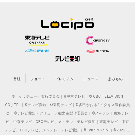
番組
ショート
プレミアム
ニュース
よみもの
©「かよチュー」実行委員会｜©中京テレビ｜© CBC TELEVISION
CO.,LTD. ｜©テレビ愛知｜©東海テレビ｜©多田かおる/ イタキス製作委員
会｜©テレビ愛知・フリュー／徹之進製作委員会｜©メ～テレ｜東海テレ
ビ、中京テレビ、CBCテレビ、メ～テレ、テレビ愛知｜東海テレビ、中京
テレビ、CBCテレビ、メ〜テレ、テレビ愛知｜© Studio Ghibli｜©2023 二