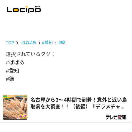
TOP
#ばばあ
#愛知
#鍋
選択されているタグ：
#ばばあ
#愛知
#鍋
名古屋から3～4時間で到着！意外と近い鳥
取県を大調査！！（後編）『デラメチャ気
になる！』