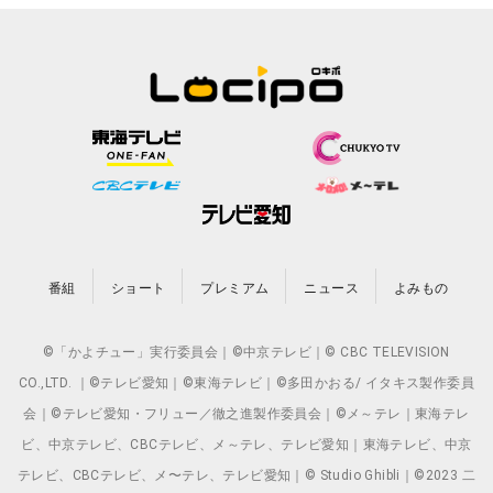
番組
ショート
プレミアム
ニュース
よみもの
©「かよチュー」実行委員会｜©中京テレビ｜© CBC TELEVISION
CO.,LTD. ｜©テレビ愛知｜©東海テレビ｜©多田かおる/ イタキス製作委員
会｜©テレビ愛知・フリュー／徹之進製作委員会｜©メ～テレ｜東海テレ
ビ、中京テレビ、CBCテレビ、メ～テレ、テレビ愛知｜東海テレビ、中京
テレビ、CBCテレビ、メ〜テレ、テレビ愛知｜© Studio Ghibli｜©2023 二