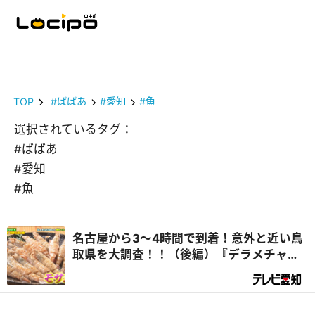
TOP
#ばばあ
#愛知
#魚
選択されているタグ：
#ばばあ
#愛知
#魚
名古屋から3～4時間で到着！意外と近い鳥
取県を大調査！！（後編）『デラメチャ気
になる！』