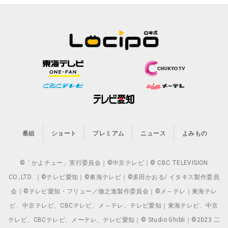
番組
ショート
プレミアム
ニュース
よみもの
©「かよチュー」実行委員会｜©中京テレビ｜© CBC TELEVISION
CO.,LTD. ｜©テレビ愛知｜©東海テレビ｜©多田かおる/ イタキス製作委員
会｜©テレビ愛知・フリュー／徹之進製作委員会｜©メ～テレ｜東海テレ
ビ、中京テレビ、CBCテレビ、メ～テレ、テレビ愛知｜東海テレビ、中京
テレビ、CBCテレビ、メ〜テレ、テレビ愛知｜© Studio Ghibli｜©2023 二