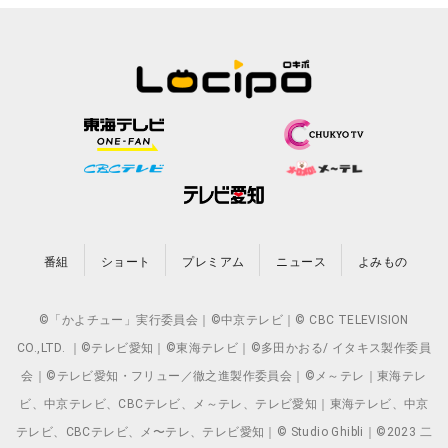
番組
ショート
プレミアム
ニュース
よみもの
©「かよチュー」実行委員会｜©中京テレビ｜© CBC TELEVISION
CO.,LTD. ｜©テレビ愛知｜©東海テレビ｜©多田かおる/ イタキス製作委員
会｜©テレビ愛知・フリュー／徹之進製作委員会｜©メ～テレ｜東海テレ
ビ、中京テレビ、CBCテレビ、メ～テレ、テレビ愛知｜東海テレビ、中京
テレビ、CBCテレビ、メ〜テレ、テレビ愛知｜© Studio Ghibli｜©2023 二