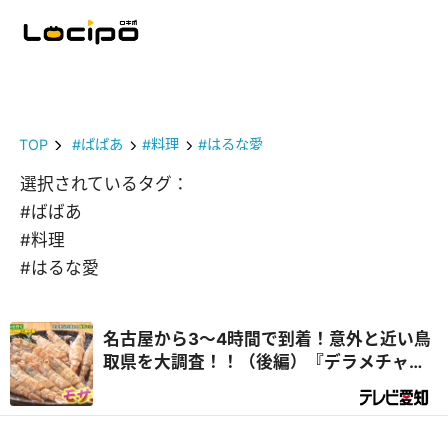
TOP
#ばばあ
#料理
#はるな愛
選択されているタグ：
#ばばあ
#料理
#はるな愛
名古屋から3～4時間で到着！意外と近い鳥
取県を大調査！！（後編）『デラメチャ気
になる！』