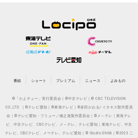
番組
ショート
プレミアム
ニュース
よみもの
©「かよチュー」実行委員会｜©中京テレビ｜© CBC TELEVISION
CO.,LTD. ｜©テレビ愛知｜©東海テレビ｜©多田かおる/ イタキス製作委員
会｜©テレビ愛知・フリュー／徹之進製作委員会｜©メ～テレ｜東海テレ
ビ、中京テレビ、CBCテレビ、メ～テレ、テレビ愛知｜東海テレビ、中京
テレビ、CBCテレビ、メ〜テレ、テレビ愛知｜© Studio Ghibli｜©2023 二