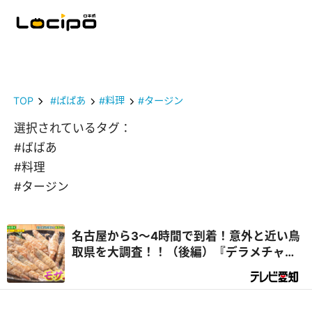
TOP
#ばばあ
#料理
#タージン
選択されているタグ：
#ばばあ
#料理
#タージン
名古屋から3～4時間で到着！意外と近い鳥
取県を大調査！！（後編）『デラメチャ気
になる！』