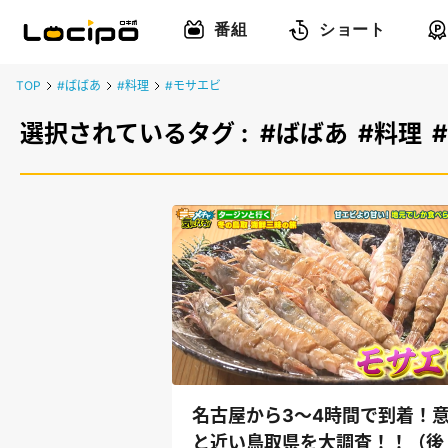
番組
ショート
TOP
#ばばあ
#料理
#モサエビ
選択されているタグ :
#ばばあ
#料理
名古屋から3～4時間で到着！
と近い鳥取県を大調査！！（後