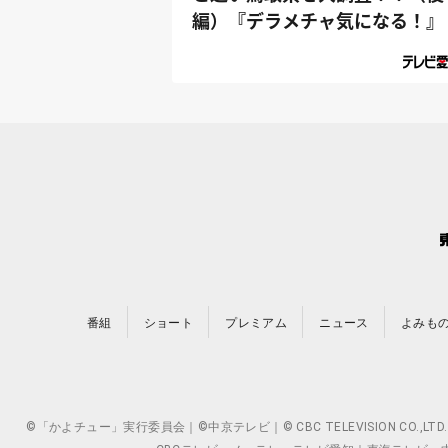
編）『デラメチャ気になる！』
番組
ショート
プレミアム
ニュース
よみも
©「かよチュー」実行委員会｜©中京テレビ｜© CBC TELEVISION 