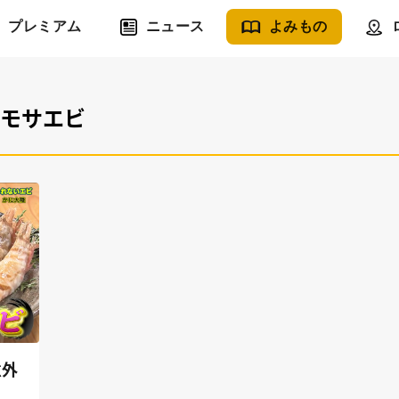
プレミアム
ニュース
よみもの
#モサエビ
意外