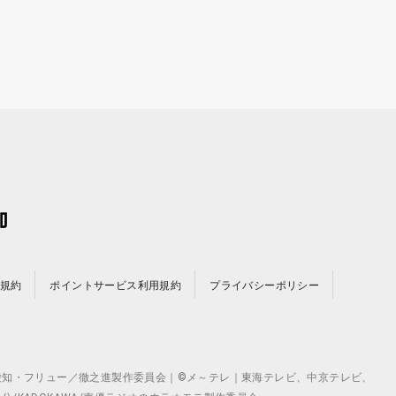
規約
ポイントサービス利用規約
プライバシーポリシー
©テレビ愛知・フリュー／徹之進製作委員会｜©メ～テレ｜東海テレビ、中京テレビ、