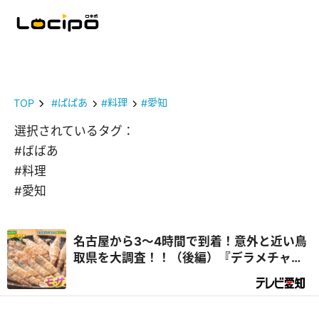
TOP
#ばばあ
#料理
#愛知
選択されているタグ：
#ばばあ
#料理
#愛知
名古屋から3～4時間で到着！意外と近い鳥
取県を大調査！！（後編）『デラメチャ気
になる！』