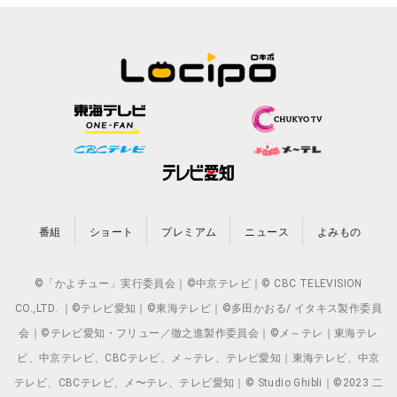
番組
ショート
プレミアム
ニュース
よみもの
©「かよチュー」実行委員会｜©中京テレビ｜© CBC TELEVISION
CO.,LTD. ｜©テレビ愛知｜©東海テレビ｜©多田かおる/ イタキス製作委員
会｜©テレビ愛知・フリュー／徹之進製作委員会｜©メ～テレ｜東海テレ
ビ、中京テレビ、CBCテレビ、メ～テレ、テレビ愛知｜東海テレビ、中京
テレビ、CBCテレビ、メ〜テレ、テレビ愛知｜© Studio Ghibli｜©2023 二