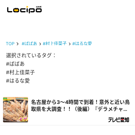
TOP
#ばばあ
#村上佳菜子
#はるな愛
選択されているタグ：
#ばばあ
#村上佳菜子
#はるな愛
名古屋から3～4時間で到着！意外と近い鳥
取県を大調査！！（後編）『デラメチャ気
になる！』