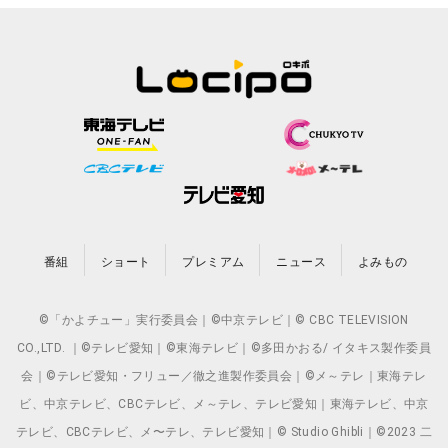
番組
ショート
プレミアム
ニュース
よみもの
©「かよチュー」実行委員会｜©中京テレビ｜© CBC TELEVISION
CO.,LTD. ｜©テレビ愛知｜©東海テレビ｜©多田かおる/ イタキス製作委員
会｜©テレビ愛知・フリュー／徹之進製作委員会｜©メ～テレ｜東海テレ
ビ、中京テレビ、CBCテレビ、メ～テレ、テレビ愛知｜東海テレビ、中京
テレビ、CBCテレビ、メ〜テレ、テレビ愛知｜© Studio Ghibli｜©2023 二