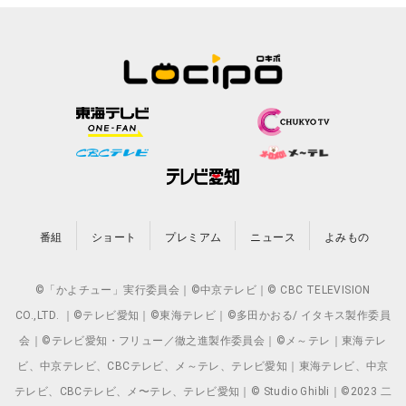
番組
ショート
プレミアム
ニュース
よみもの
©「かよチュー」実行委員会｜©中京テレビ｜© CBC TELEVISION
CO.,LTD. ｜©テレビ愛知｜©東海テレビ｜©多田かおる/ イタキス製作委員
会｜©テレビ愛知・フリュー／徹之進製作委員会｜©メ～テレ｜東海テレ
ビ、中京テレビ、CBCテレビ、メ～テレ、テレビ愛知｜東海テレビ、中京
テレビ、CBCテレビ、メ〜テレ、テレビ愛知｜© Studio Ghibli｜©2023 二