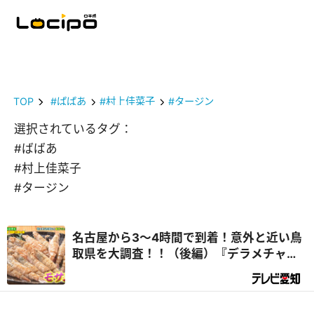
TOP
#ばばあ
#村上佳菜子
#タージン
選択されているタグ：
#ばばあ
#村上佳菜子
#タージン
名古屋から3～4時間で到着！意外と近い鳥
取県を大調査！！（後編）『デラメチャ気
になる！』