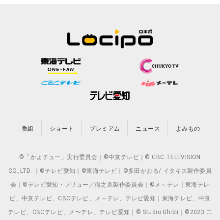
番組
ショート
プレミアム
ニュース
よみもの
©「かよチュー」実行委員会｜©中京テレビ｜© CBC TELEVISION
CO.,LTD. ｜©テレビ愛知｜©東海テレビ｜©多田かおる/ イタキス製作委員
会｜©テレビ愛知・フリュー／徹之進製作委員会｜©メ～テレ｜東海テレ
ビ、中京テレビ、CBCテレビ、メ～テレ、テレビ愛知｜東海テレビ、中京
テレビ、CBCテレビ、メ〜テレ、テレビ愛知｜© Studio Ghibli｜©2023 二