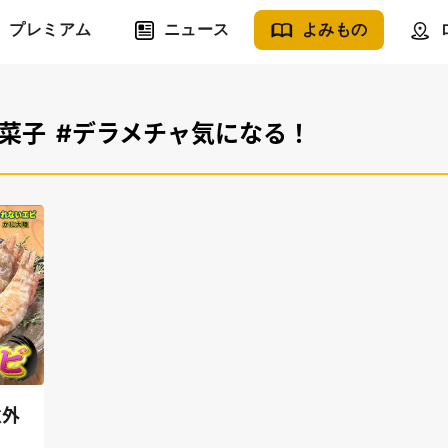
プレミアム
ニュース
よみもの
佳菜子
#デラメチャ気になる！
意外