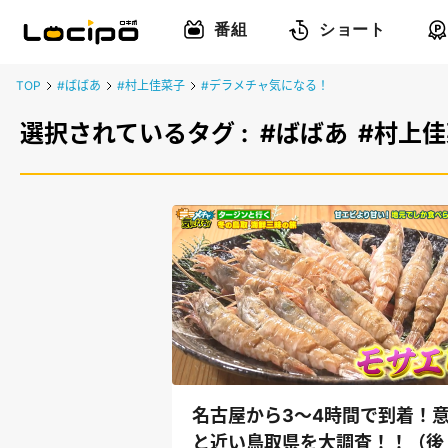
番組
ショート
TOP
#ばばあ
#村上佳菜子
#デラメチャ気になる！
選択されているタグ :
#ばばあ
#村上
名古屋から3～4時間で到着！
と近い鳥取県を大調査！！（後