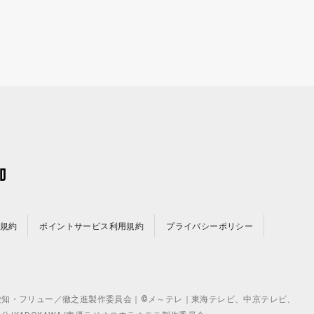
規約
ポイントサービス利用規約
プライバシーポリシー
©テレビ愛知・フリュー／徹之進製作委員会｜©メ～テレ｜東海テレビ、中京テレビ、