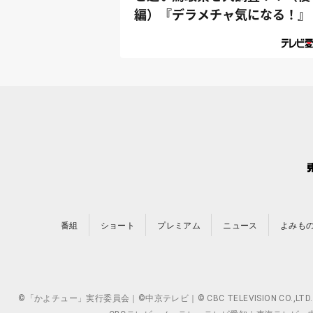
編）『デラメチャ気になる！』
番組
ショート
プレミアム
ニュース
よみも
©「かよチュー」実行委員会｜©中京テレビ｜© CBC TELEVISION 