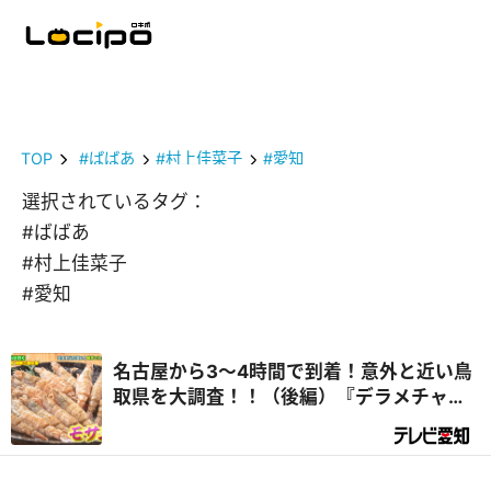
TOP
#ばばあ
#村上佳菜子
#愛知
選択されているタグ：
#ばばあ
#村上佳菜子
#愛知
名古屋から3～4時間で到着！意外と近い鳥
取県を大調査！！（後編）『デラメチャ気
になる！』