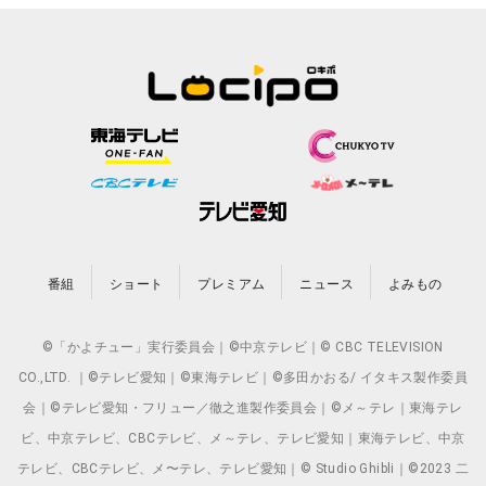
番組
ショート
プレミアム
ニュース
よみもの
©「かよチュー」実行委員会｜©中京テレビ｜© CBC TELEVISION
CO.,LTD. ｜©テレビ愛知｜©東海テレビ｜©多田かおる/ イタキス製作委員
会｜©テレビ愛知・フリュー／徹之進製作委員会｜©メ～テレ｜東海テレ
ビ、中京テレビ、CBCテレビ、メ～テレ、テレビ愛知｜東海テレビ、中京
テレビ、CBCテレビ、メ〜テレ、テレビ愛知｜© Studio Ghibli｜©2023 二