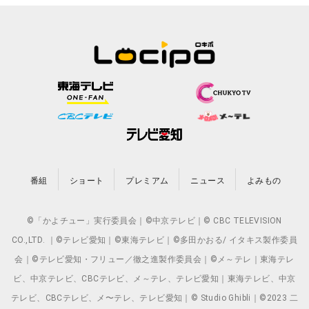
番組
ショート
プレミアム
ニュース
よみもの
©「かよチュー」実行委員会｜©中京テレビ｜© CBC TELEVISION
CO.,LTD. ｜©テレビ愛知｜©東海テレビ｜©多田かおる/ イタキス製作委員
会｜©テレビ愛知・フリュー／徹之進製作委員会｜©メ～テレ｜東海テレ
ビ、中京テレビ、CBCテレビ、メ～テレ、テレビ愛知｜東海テレビ、中京
テレビ、CBCテレビ、メ〜テレ、テレビ愛知｜© Studio Ghibli｜©2023 二