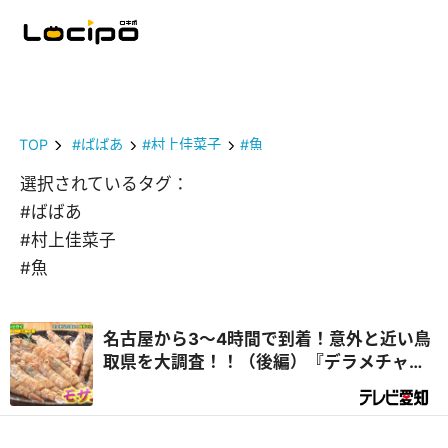
TOP
#ばばあ
#村上佳菜子
#魚
選択されているタグ：
#ばばあ
#村上佳菜子
#魚
名古屋から3～4時間で到着！意外と近い鳥
取県を大調査！！（後編）『デラメチャ気
になる！』