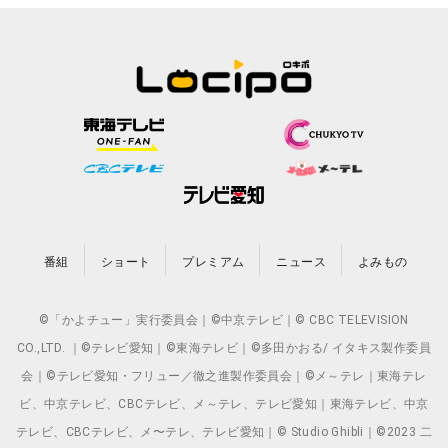
番組
ショート
プレミアム
ニュース
よみもの
©「かよチュー」実行委員会｜©中京テレビ｜© CBC TELEVISION
CO.,LTD. ｜©テレビ愛知｜©東海テレビ｜©多田かおる/ イタキス製作委員
会｜©テレビ愛知・フリュー／徹之進製作委員会｜©メ～テレ｜東海テレ
ビ、中京テレビ、CBCテレビ、メ～テレ、テレビ愛知｜東海テレビ、中京
テレビ、CBCテレビ、メ〜テレ、テレビ愛知｜© Studio Ghibli｜©2023 二