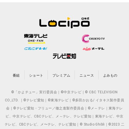
番組
ショート
プレミアム
ニュース
よみもの
©「かよチュー」実行委員会｜©中京テレビ｜© CBC TELEVISION
CO.,LTD. ｜©テレビ愛知｜©東海テレビ｜©多田かおる/ イタキス製作委員
会｜©テレビ愛知・フリュー／徹之進製作委員会｜©メ～テレ｜東海テレ
ビ、中京テレビ、CBCテレビ、メ～テレ、テレビ愛知｜東海テレビ、中京
テレビ、CBCテレビ、メ〜テレ、テレビ愛知｜© Studio Ghibli｜©2023 二