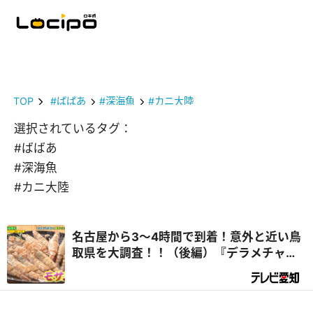
TOP
#ばばあ
#深海魚
#カニ大陸
選択されているタグ：
#ばばあ
#深海魚
#カニ大陸
名古屋から3～4時間で到着！意外と近い鳥
取県を大調査！！（後編）『デラメチャ気
になる！』