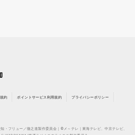
規約
ポイントサービス利用規約
プライバシーポリシー
©テレビ愛知・フリュー／徹之進製作委員会｜©メ～テレ｜東海テレビ、中京テレビ、