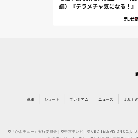
編）『デラメチャ気になる！』
番組
ショート
プレミアム
ニュース
よみも
©「かよチュー」実行委員会｜©中京テレビ｜© CBC TELEVISION 