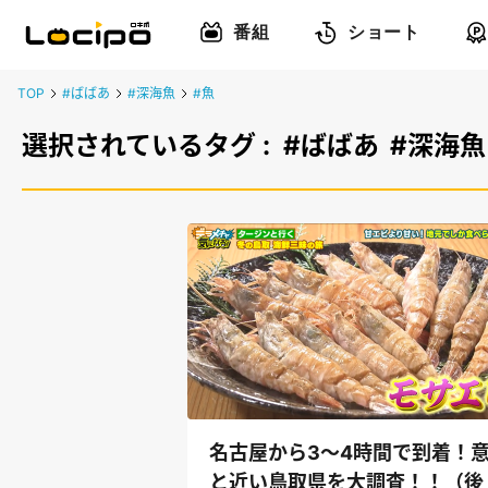
番組
ショート
TOP
#ばばあ
#深海魚
#魚
選択されているタグ :
#ばばあ
#深海魚
名古屋から3～4時間で到着！
と近い鳥取県を大調査！！（後