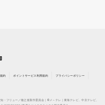
規約
ポイントサービス利用規約
プライバシーポリシー
©テレビ愛知・フリュー／徹之進製作委員会｜©メ～テレ｜東海テレビ、中京テレビ、