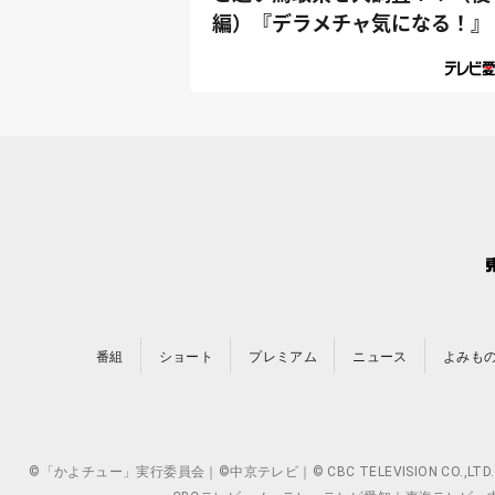
編）『デラメチャ気になる！』
番組
ショート
プレミアム
ニュース
よみも
©「かよチュー」実行委員会｜©中京テレビ｜© CBC TELEVISION 