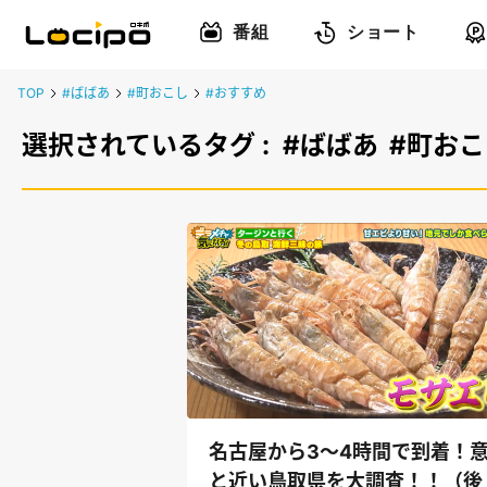
番組
ショート
TOP
#ばばあ
#町おこし
#おすすめ
選択されているタグ :
#ばばあ
#町おこ
名古屋から3～4時間で到着！
と近い鳥取県を大調査！！（後