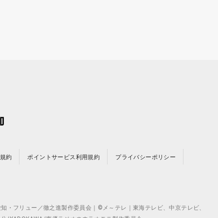
規約
ポイントサービス利用規約
プライバシーポリシー
©テレビ愛知・フリュー／徹之進製作委員会｜©メ～テレ｜東海テレビ、中京テレビ、