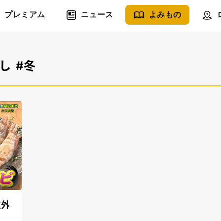
プレミアム
ニュース
よみもの
し
#冬
意外