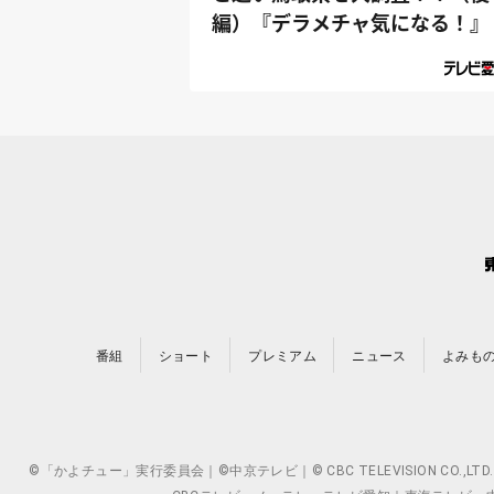
編）『デラメチャ気になる！』
番組
ショート
プレミアム
ニュース
よみも
©「かよチュー」実行委員会｜©中京テレビ｜© CBC TELEVISION 