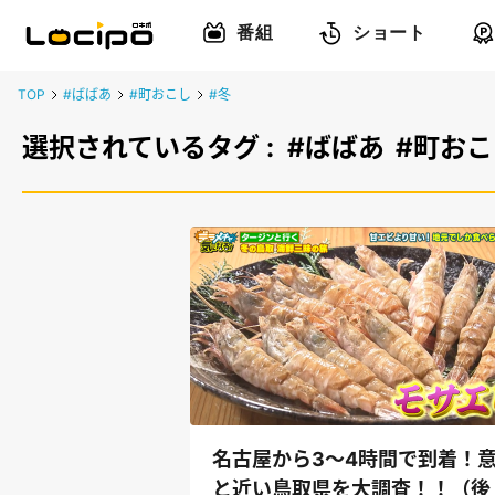
番組
ショート
TOP
#ばばあ
#町おこし
#冬
選択されているタグ :
#ばばあ
#町おこ
名古屋から3～4時間で到着！
と近い鳥取県を大調査！！（後