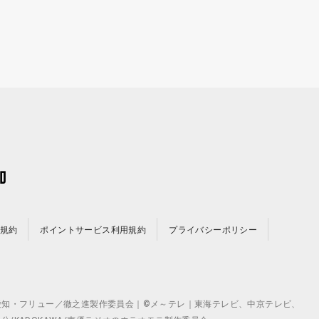
規約
ポイントサービス利用規約
プライバシーポリシー
©テレビ愛知・フリュー／徹之進製作委員会｜©メ～テレ｜東海テレビ、中京テレビ、