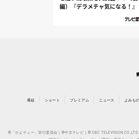
編）『デラメチャ気になる！』
番組
ショート
プレミアム
ニュース
よみも
©「かよチュー」実行委員会｜©中京テレビ｜© CBC TELEVISION 