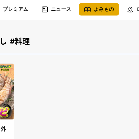
プレミアム
ニュース
よみもの
し
#料理
意外