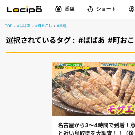
番組
ショート
TOP
#ばばあ
#町おこし
#料理
選択されているタグ :
#ばばあ
#町おこ
名古屋から3～4時間で到着！
と近い鳥取県を大調査！！（後