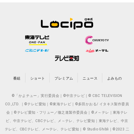
番組
ショート
プレミアム
ニュース
よみもの
©「かよチュー」実行委員会｜©中京テレビ｜© CBC TELEVISION
CO.,LTD. ｜©テレビ愛知｜©東海テレビ｜©多田かおる/ イタキス製作委員
会｜©テレビ愛知・フリュー／徹之進製作委員会｜©メ～テレ｜東海テレ
ビ、中京テレビ、CBCテレビ、メ～テレ、テレビ愛知｜東海テレビ、中京
テレビ、CBCテレビ、メ〜テレ、テレビ愛知｜© Studio Ghibli｜©2023 二