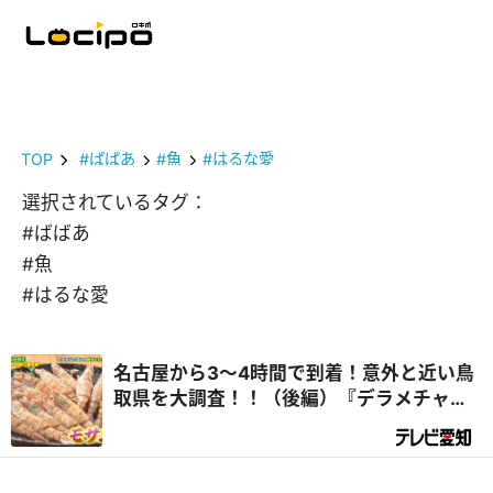
TOP
#ばばあ
#魚
#はるな愛
選択されているタグ：
#ばばあ
#魚
#はるな愛
名古屋から3～4時間で到着！意外と近い鳥
取県を大調査！！（後編）『デラメチャ気
になる！』