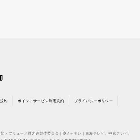
規約
ポイントサービス利用規約
プライバシーポリシー
©テレビ愛知・フリュー／徹之進製作委員会｜©メ～テレ｜東海テレビ、中京テレビ、