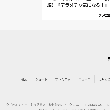
編）『デラメチャ気になる！』
番組
ショート
プレミアム
ニュース
よみも
©「かよチュー」実行委員会｜©中京テレビ｜© CBC TELEVISION 