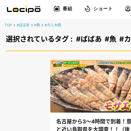
番組
ショート
TOP
#ばばあ
#魚
#カニ大陸
選択されているタグ :
#ばばあ
#魚
#
名古屋から3～4時間で到着！
と近い鳥取県を大調査！！（後