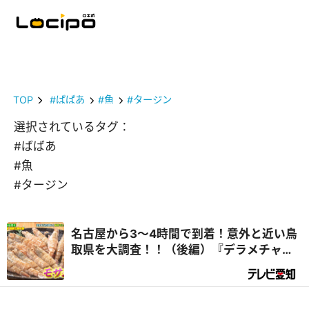
TOP
#ばばあ
#魚
#タージン
選択されているタグ：
#ばばあ
#魚
#タージン
名古屋から3～4時間で到着！意外と近い鳥
取県を大調査！！（後編）『デラメチャ気
になる！』