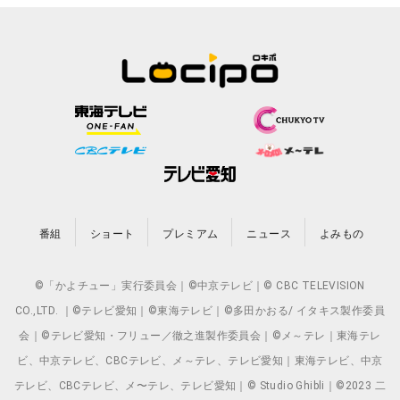
番組
ショート
プレミアム
ニュース
よみもの
©「かよチュー」実行委員会｜©中京テレビ｜© CBC TELEVISION
CO.,LTD. ｜©テレビ愛知｜©東海テレビ｜©多田かおる/ イタキス製作委員
会｜©テレビ愛知・フリュー／徹之進製作委員会｜©メ～テレ｜東海テレ
ビ、中京テレビ、CBCテレビ、メ～テレ、テレビ愛知｜東海テレビ、中京
テレビ、CBCテレビ、メ〜テレ、テレビ愛知｜© Studio Ghibli｜©2023 二