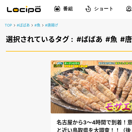
番組
ショート
TOP
#ばばあ
#魚
#唐揚げ
選択されているタグ :
#ばばあ
#魚
#
名古屋から3～4時間で到着！
と近い鳥取県を大調査！！（後