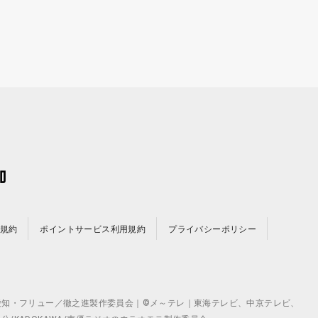
規約
ポイントサービス利用規約
プライバシーポリシー
©テレビ愛知・フリュー／徹之進製作委員会｜©メ～テレ｜東海テレビ、中京テレビ、