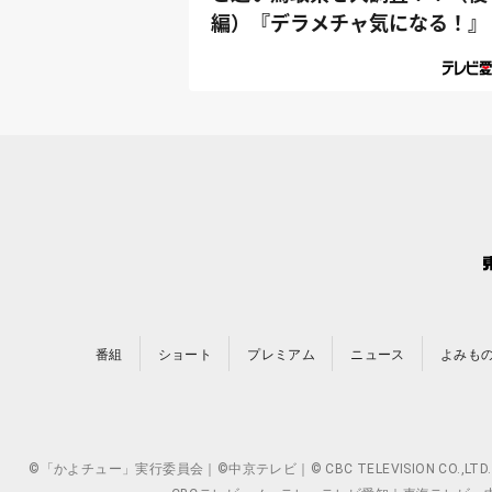
編）『デラメチャ気になる！』
番組
ショート
プレミアム
ニュース
よみも
©「かよチュー」実行委員会｜©中京テレビ｜© CBC TELEVISION 