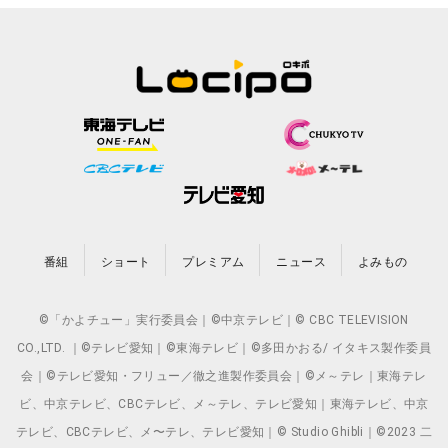
番組
ショート
プレミアム
ニュース
よみもの
©「かよチュー」実行委員会｜©中京テレビ｜© CBC TELEVISION
CO.,LTD. ｜©テレビ愛知｜©東海テレビ｜©多田かおる/ イタキス製作委員
会｜©テレビ愛知・フリュー／徹之進製作委員会｜©メ～テレ｜東海テレ
ビ、中京テレビ、CBCテレビ、メ～テレ、テレビ愛知｜東海テレビ、中京
テレビ、CBCテレビ、メ〜テレ、テレビ愛知｜© Studio Ghibli｜©2023 二