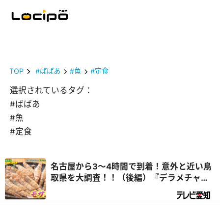
TOP
#ばばあ
#魚
#定食
選択されているタグ：
#ばばあ
#魚
#定食
名古屋から3～4時間で到着！意外と近い鳥
取県を大調査！！（後編）『デラメチャ気
になる！』