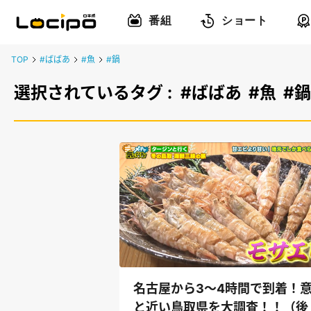
番組
ショート
TOP
#ばばあ
#魚
#鍋
選択されているタグ :
#ばばあ
#魚
#鍋
名古屋から3～4時間で到着！
と近い鳥取県を大調査！！（後