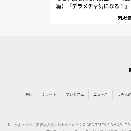
編）『デラメチャ気になる！』
番組
ショート
プレミアム
ニュース
よみも
©「かよチュー」実行委員会｜©中京テレビ｜© CBC TELEVISION 