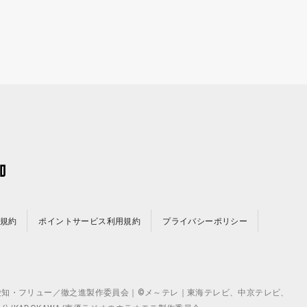
規約
ポイントサービス利用規約
プライバシーポリシー
©テレビ愛知・フリュー／徹之進製作委員会｜©メ～テレ｜東海テレビ、中京テレビ、