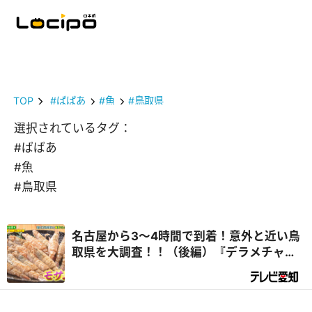
TOP
#ばばあ
#魚
#鳥取県
選択されているタグ：
#ばばあ
#魚
#鳥取県
名古屋から3～4時間で到着！意外と近い鳥
取県を大調査！！（後編）『デラメチャ気
になる！』