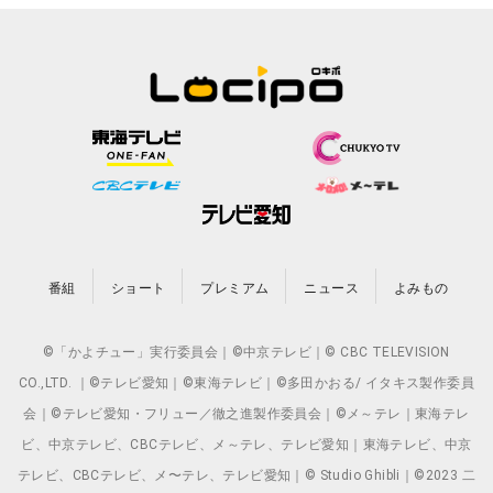
番組
ショート
プレミアム
ニュース
よみもの
©「かよチュー」実行委員会｜©中京テレビ｜© CBC TELEVISION
CO.,LTD. ｜©テレビ愛知｜©東海テレビ｜©多田かおる/ イタキス製作委員
会｜©テレビ愛知・フリュー／徹之進製作委員会｜©メ～テレ｜東海テレ
ビ、中京テレビ、CBCテレビ、メ～テレ、テレビ愛知｜東海テレビ、中京
テレビ、CBCテレビ、メ〜テレ、テレビ愛知｜© Studio Ghibli｜©2023 二