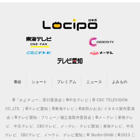
番組
ショート
プレミアム
ニュース
よみもの
©「かよチュー」実行委員会｜©中京テレビ｜© CBC TELEVISION
CO.,LTD. ｜©テレビ愛知｜©東海テレビ｜©多田かおる/ イタキス製作委員
会｜©テレビ愛知・フリュー／徹之進製作委員会｜©メ～テレ｜東海テレ
ビ、中京テレビ、CBCテレビ、メ～テレ、テレビ愛知｜東海テレビ、中京
テレビ、CBCテレビ、メ〜テレ、テレビ愛知｜© Studio Ghibli｜©2023 二