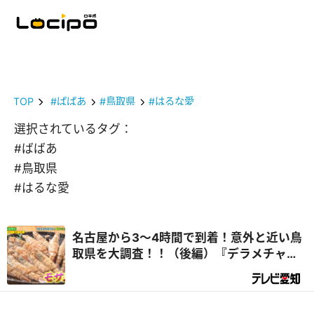
TOP
#ばばあ
#鳥取県
#はるな愛
選択されているタグ：
#ばばあ
#鳥取県
#はるな愛
名古屋から3～4時間で到着！意外と近い鳥
取県を大調査！！（後編）『デラメチャ気
になる！』