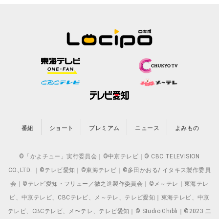
番組
ショート
プレミアム
ニュース
よみもの
©「かよチュー」実行委員会｜©中京テレビ｜© CBC TELEVISION
CO.,LTD. ｜©テレビ愛知｜©東海テレビ｜©多田かおる/ イタキス製作委員
会｜©テレビ愛知・フリュー／徹之進製作委員会｜©メ～テレ｜東海テレ
ビ、中京テレビ、CBCテレビ、メ～テレ、テレビ愛知｜東海テレビ、中京
テレビ、CBCテレビ、メ〜テレ、テレビ愛知｜© Studio Ghibli｜©2023 二