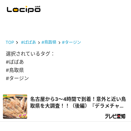
TOP
#ばばあ
#鳥取県
#タージン
選択されているタグ：
#ばばあ
#鳥取県
#タージン
名古屋から3～4時間で到着！意外と近い鳥
取県を大調査！！（後編）『デラメチャ気
になる！』