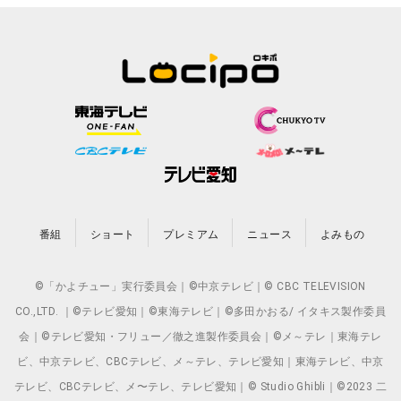
番組
ショート
プレミアム
ニュース
よみもの
©「かよチュー」実行委員会｜©中京テレビ｜© CBC TELEVISION
CO.,LTD. ｜©テレビ愛知｜©東海テレビ｜©多田かおる/ イタキス製作委員
会｜©テレビ愛知・フリュー／徹之進製作委員会｜©メ～テレ｜東海テレ
ビ、中京テレビ、CBCテレビ、メ～テレ、テレビ愛知｜東海テレビ、中京
テレビ、CBCテレビ、メ〜テレ、テレビ愛知｜© Studio Ghibli｜©2023 二