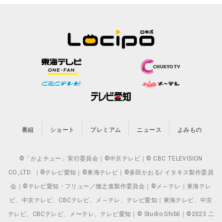
番組
ショート
プレミアム
ニュース
よみもの
©「かよチュー」実行委員会｜©中京テレビ｜© CBC TELEVISION
CO.,LTD. ｜©テレビ愛知｜©東海テレビ｜©多田かおる/ イタキス製作委員
会｜©テレビ愛知・フリュー／徹之進製作委員会｜©メ～テレ｜東海テレ
ビ、中京テレビ、CBCテレビ、メ～テレ、テレビ愛知｜東海テレビ、中京
テレビ、CBCテレビ、メ〜テレ、テレビ愛知｜© Studio Ghibli｜©2023 二