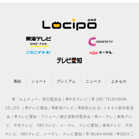
番組
ショート
プレミアム
ニュース
よみもの
©「かよチュー」実行委員会｜©中京テレビ｜© CBC TELEVISION
CO.,LTD. ｜©テレビ愛知｜©東海テレビ｜©多田かおる/ イタキス製作委員
会｜©テレビ愛知・フリュー／徹之進製作委員会｜©メ～テレ｜東海テレ
ビ、中京テレビ、CBCテレビ、メ～テレ、テレビ愛知｜東海テレビ、中京
テレビ、CBCテレビ、メ〜テレ、テレビ愛知｜© Studio Ghibli｜©2023 二